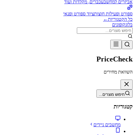
אביזרים למחשב
עכברים, מקלדות ועוד
ספורט ופעילות חוצות
ציוד ספורט ופנאי
כל הקטגוריות
←
בלוג
קופונים
PriceCheck
השוואת מחירים
חיפוש מוצרים...
קטגוריות
מחשבים ניידים