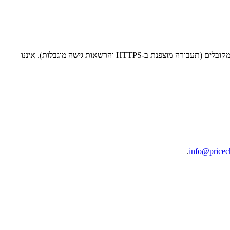
המידע משמש לתפעול האתר, שיפור חוויית הגלישה, מדידה ופרסום. המידע נשמר למשך הזמן הנדרש למטרות אלה ובהתאם לדין, ומאובטח באמצעים מקובלים (תעבורה מוצפנת ב-HTTPS והרשאות גישה מוגבלות). איננו
.
info@pricech