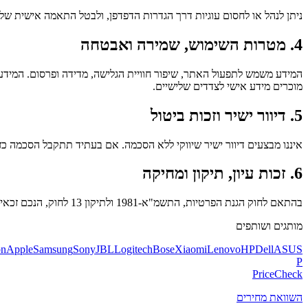
ניתן לנהל או לחסום עוגיות דרך הגדרות הדפדפן, ולבטל התאמה אישית של
4. מטרות השימוש, שמירה ואבטחה
מוכרים מידע אישי לצדדים שלישיים.
5. דיוור ישיר וזכות ביטול
איננו מבצעים דיוור ישיר שיווקי ללא הסכמה. אם בעתיד תתקבל הסכמה כזו
6. זכות עיון, תיקון ומחיקה
בהתאם לחוק הגנת הפרטיות, התשמ"א-1981 ולתיקון 13 לחוק, הנכם זכאים לעיין במידע הנוגע אליכם, לתקנו או לבקש את מחיקתו. לפנייה:
מותגים ושותפים
n
Apple
Samsung
Sony
JBL
Logitech
Bose
Xiaomi
Lenovo
HP
Dell
ASUS
P
PriceCheck
השוואת מחירים