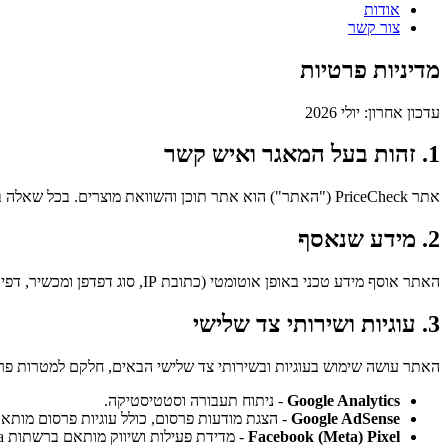
אודות
צור קשר
מדיניות פרטיות
עדכון אחרון: יולי 2026
1. זהות בעל המאגר ואיש קשר
אתר PriceCheck ("האתר") הוא אתר תוכן והשוואת מוצרים. בכל שאלה בנושא פרטיות ולמימוש זכויותיכם ניתן לפנות לכתובת
2. מידע שנאסף
האתר אוסף מידע טכני באופן אוטומטי (כתובת IP, סוג דפדפן ומכשיר, דפים שנצפו וזמני ביקור) וכן פרטים שאתם מוסרים ביוזמתכם בטופס יצירת הקשר (שם, אימייל ותוכן ההודעה).
3. עוגיות ושירותי צד שלישי
האתר עושה שימוש בעוגיות ובשירותי צד שלישי הבאים, חלקם למטרות פרס
Google Analytics
- ניתוח תעבורה וסטטיסטיקה.
Google AdSense
- הצגת מודעות פרסום, כולל עוגיות פרסום מותא
Facebook (Meta) Pixel
- מדידת פעילות ושיווק מותאם ברשתות Meta.