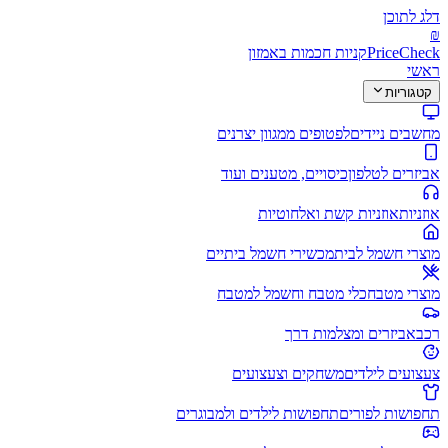
דלג לתוכן
₪
PriceCheck
קניות חכמות באמזון
ראשי
קטגוריות
מחשבים ניידים
לפטופים ממגוון יצרנים
אביזרים לטלפון
כיסויים, מטענים ועוד
אוזניות
אוזניות קשת ואלחוטיות
מוצרי חשמל לבית
מכשירי חשמל ביתיים
מוצרי מטבח
כלי מטבח וחשמל למטבח
רכב
אביזרים ומצלמות דרך
צעצועים לילדים
משחקים וצעצועים
תחפושות לפורים
תחפושות לילדים ולמבוגרים