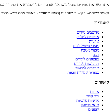
אתר השוואת מחירים מוביל בישראל. אנו עוזרים לך למצוא את המחיר הטוב ב
האתר משתמש בקישורי שותפים (affiliate links). כאשר אתה רוכש מוצר דרך הקישורים שלנו, אנו עשויים לקבל עמלה ללא עלות נוספת עבורך.
קטגוריות
מחשבים ניידים
אביזרים לטלפון
אוזניות
מוצרי חשמל לבית
מוצרי מטבח
רכב
צעצועים לילדים
תחפושות לפורים
אביזרים למחשב
ספורט ופעילות חוצות
קישורים
אודות
צור קשר
מדיניות פרטיות
תנאי שימוש
קופונים