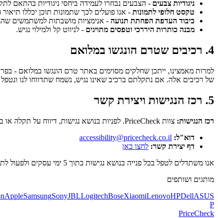
ניגודיות צבעים
- הצבעים נבחרו לעמידה ביחסי ניגודיות בהתאם לתקן
טקסט חלופי לתמונות
- אנו פועלים לכך שתמונות תוכן יכללו תיאור ח
כיבוד העדפת הפחתת תנועה
- אנימציות מושבתות למשתמשים שהג
מבנה כותרות היררכי וטפסים מתויגים
- לניווט קל ולמילוי נגיש.
4. רכיבים שטרם הונגשו במלואם
למרות מאמצינו, ייתכן שחלקים מסוימים באתר טרם הונגשו במלואם - בפרט ת
של רכיבים אלה. אם נתקלתם ברכיב שאינו נגיש, נשמח שתדווחו לנו ונטפל 
5. רכז הנגישות ויצירת קשר
רכז הנגישות:
צוות PriceCheck. לפניות בנושא נגישות, דיווח על תקלה או בקשה להתאמה:
דוא"ל:
accessibility@pricecheck.co.il
דף יצירת קשר:
לחצו כאן
אנו משתדלים לטפל בכל פנייה בנושא נגישות בתוך 5 ימי עסקים ולפעול לתיקון בהקדם האפשרי.
מותגים ושותפים
n
Apple
Samsung
Sony
JBL
Logitech
Bose
Xiaomi
Lenovo
HP
Dell
ASUS
P
PriceCheck