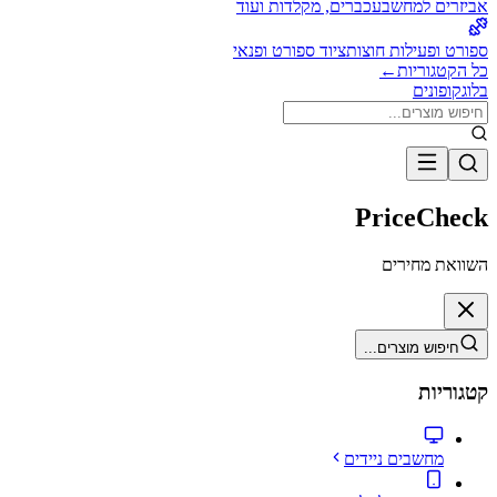
אביזרים למחשב
עכברים, מקלדות ועוד
ספורט ופעילות חוצות
ציוד ספורט ופנאי
כל הקטגוריות
←
בלוג
קופונים
PriceCheck
השוואת מחירים
חיפוש מוצרים...
קטגוריות
מחשבים ניידים