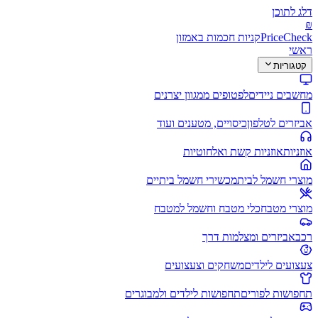
דלג לתוכן
₪
PriceCheck
קניות חכמות באמזון
ראשי
קטגוריות
מחשבים ניידים
לפטופים ממגוון יצרנים
אביזרים לטלפון
כיסויים, מטענים ועוד
אוזניות
אוזניות קשת ואלחוטיות
מוצרי חשמל לבית
מכשירי חשמל ביתיים
מוצרי מטבח
כלי מטבח וחשמל למטבח
רכב
אביזרים ומצלמות דרך
צעצועים לילדים
משחקים וצעצועים
תחפושות לפורים
תחפושות לילדים ולמבוגרים