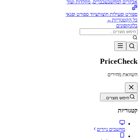
אביזרים למחשב
עכברים, מקלדות ועוד
ספורט ופעילות חוצות
ציוד ספורט ופנאי
כל הקטגוריות
←
בלוג
קופונים
PriceCheck
השוואת מחירים
חיפוש מוצרים...
קטגוריות
מחשבים ניידים