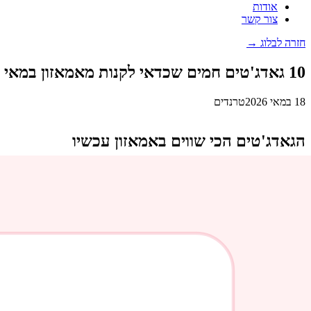
אודות
צור קשר
חזרה לבלוג →
10 גאדג'טים חמים שכדאי לקנות מאמאזון במאי 2026
18 במאי 2026
טרנדים
הגאדג'טים הכי שווים באמאזון עכשיו
מאי 2026 מביא איתו גל של מוצרים טכנולוגיים מדהימים שהפכו לפופולריים מאוד בקרב הקהל הישראלי. ריכזנו עבורכם את 10 הגאדג'טים המומלצים ביותר כרגע באמאזון, עם מחירים משתלמים ומשלוח מהיר.
1. Apple AirTag דור 2 — גשש חכם שלא תרצו לוותר עליו
בשניות — אפילו בחו"ל.
מחיר:
~100$ למארז 4 יחידות