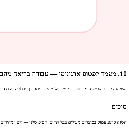
8. VANKYO Mini Projector — קולנוע ביתי בכיס
מקרן מיני Full HD שמציג תמונה ב-120 אינץ' על כל קיר. WiFi ו-Bluetooth מובנים, תיקון Keystone אוטומטי ואיכות תמונה שאתם לא מצפים ממחיר כזה. שינה בלחיצה אחת.
9. Garmin Vivosmart 5 — כושר חכם על היד
צמיד כושר של גארמין עם מסך AMOLED, מדידת SpO2, ניטור שינה ולחץ, עמידות למים ו-7 ימי סוללה. אחד הצמידים הכי מדוקדקים לאנשים שרוצים נתוני בריאות מהימנים.
10. מעמד לפטופ ארגונומי — עבודה בריאה מהבית
השקעה קטנה שמשנה את היום. מעמד אלומיניום מתכוונן עם 4 יציאות USB-Hub מובנות שמרים את המסך לגובה עיניים ומונע כאבי גב וצוואר. קל, מתקפל ומתאים לכל לפטופ.
סיכום
השוק כרגע עמוס במוצרים מעולים בכל תחום. הטיפ שלנו — השוו מחירים ב-PriceCheck לפני כל רכישה, ובדקו אם יש קופון ב-Amazon. לפעמים ניתן לחסוך 20-30% בק