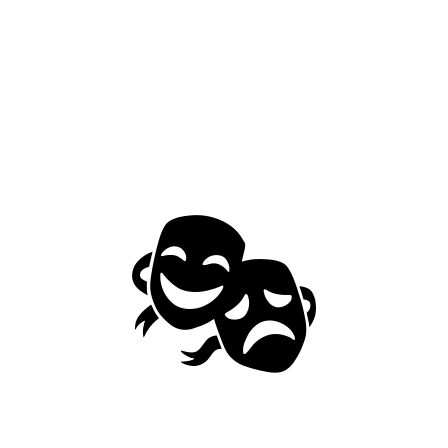
ותן בצמרת השוק. 30 שעות סוללה כוללות וצליל Apple מהמשובחים בתעשייה.