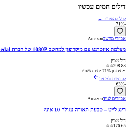
דילים חמים עכשיו
לכל המוצרים →
71
%
-
אביזרי מחשב
Amazon
מצלמת אינטרנט עם מיקרופון למחשב 1080P של חברת Spedal
דיל מצוין
298 ₪
88 ₪
חיסכון
%
71
מחיר משוער
לפרטים ולמחיר
63
%
-
אביזרים לנייד
Amazon
רינג לייט – טבעת תאורה עגולה 10 אינץ
דיל מצוין
176 ₪
65 ₪