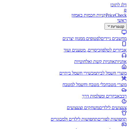
דלג לתוכן
₪
PriceCheck
קניות חכמות באמזון
ראשי
קטגוריות
מחשבים ניידים
לפטופים ממגוון יצרנים
אביזרים לטלפון
כיסויים, מטענים ועוד
אוזניות
אוזניות קשת ואלחוטיות
מוצרי חשמל לבית
מכשירי חשמל ביתיים
מוצרי מטבח
כלי מטבח וחשמל למטבח
רכב
אביזרים ומצלמות דרך
צעצועים לילדים
משחקים וצעצועים
תחפושות לפורים
תחפושות לילדים ולמבוגרים