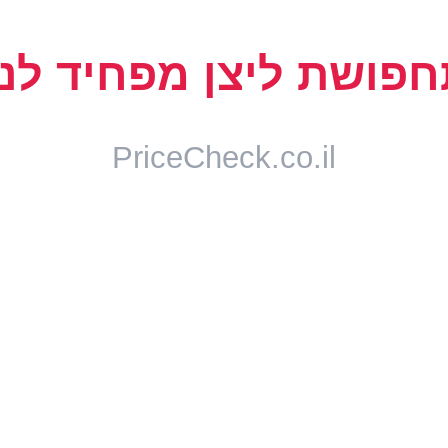
וזיקה, עונה לשאלות, שולט בנורות וממזגנים, ומתחבר לאלפי מכשירים. עכשי
ה, ומחובר לאפליקציה לתזמון ושליטה מהסמארטפון. מה שפעם עלה 3,000 שקל — כיום נגיש 