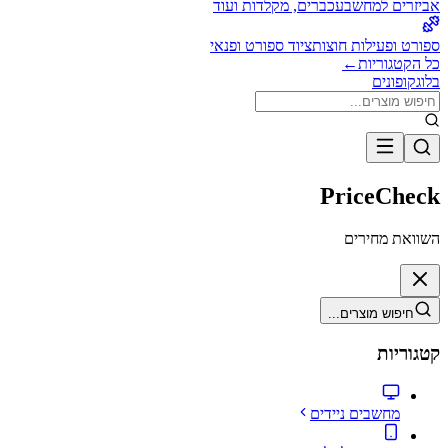
אביזרים למחשב
עכברים, מקלדות ועוד
ספורט ופעילות חוצות
ציוד ספורט ופנאי
כל הקטגוריות
←
בלוג
קופונים
PriceCheck
השוואת מחירים
חיפוש מוצרים...
קטגוריות
מחשבים ניידים