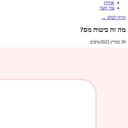
אודות
צור קשר
חזרה לבלוג →
מה זה ביטוח מס?
20 במרץ 2022
טיפים
מה זה ביטוח מס?
בוודאי לא פעם אחת נתקלתם במצב בו הייתם צריכים לשלם תוספות מס מ
אחת. אבל אנחנו כאן לספר לכם שישנה דרך שמסייעת לנו לבטל את התשלו
ישנן מספר דרכים לעקוף את תשלום המס על החבילות שאנחנו מזמינים, אבל
להוצאה נוספת של כסף. בדיוק בגלל זה מוצע שירות נוח ומשתלם, שמונע מא
מהו ביטוח מס?