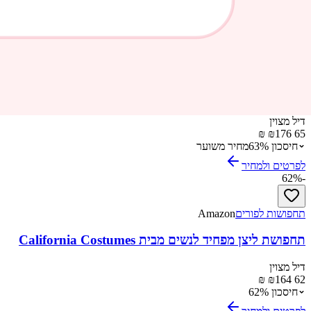
לפרטים ולמחיר
63
%
-
אביזרים לנייד
Amazon
רינג לייט – טבעת תאורה עגולה 10 אינץ
דיל מצוין
176 ₪
65 ₪
חיסכון
%
63
מחיר משוער
לפרטים ולמחיר
62
%
-
תחפושות לפורים
Amazon
תחפושת ליצן מפחיד לנשים מבית California Costumes
דיל מצוין
164 ₪
62 ₪
חיסכון
%
62