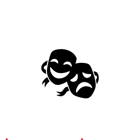
קיימות הן רלוונטיות עבור חבילות שמגיעות לארץ. כאשר אנחנו לוחצים על
בל נשמור אחרי התשלום את הקבלה ומספר ההזמנה. את אלו אנחנו נעביר בא
בטח את החבילה שלנו כנגד אובדן או נזק ואינו קשור כלל למס על הייבוא. כ
אם בחרנו לעשות את ביטוח מס חשוב לדעת שאין טעם לשלם עבורו אם החבילו
י ביחס למחיר שנשלם בעבור ביטוח מס.
נשלם על כל המשלוח, בלי הפתעות.