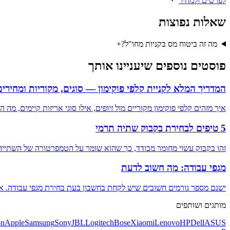
לפרטים ולמחיר
שאלות נפוצות
מה זה ביטוח מס בקניות מחו"ל?
+
פוסטים נוספים שיעניינו אותך
המדריך המלא לקניית קלפי פוקימון — סוגים, מקוריות ומחירים 026
איך מזהים קלפי פוקימון מקוריים מול זיופים, אילו סוגי אריזות קיימים, מ
5 טיפים לבחירת בקבוק שתיה תרמי
זהו בקבוק עשוי מחומר מבודד, כך שהוא שומר על הטמפרטורה של השתייה 
מגפי עבודה: מה חשוב לדעת
ישנם מספר גורמים חשובים שיש לקחת בחשבון בעת בחירת מגפי עבודה. אלו
מותגים ושותפים
n
Apple
Samsung
Sony
JBL
Logitech
Bose
Xiaomi
Lenovo
HP
Dell
ASUS