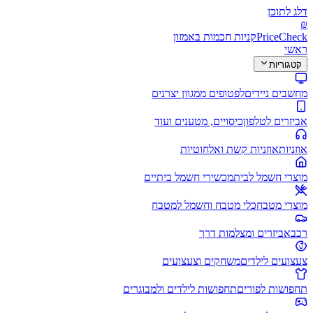
דלג לתוכן
₪
PriceCheck
קניות חכמות באמזון
ראשי
קטגוריות
מחשבים ניידים
לפטופים ממגוון יצרנים
אביזרים לטלפון
כיסויים, מטענים ועוד
אוזניות
אוזניות קשת ואלחוטיות
מוצרי חשמל לבית
מכשירי חשמל ביתיים
מוצרי מטבח
כלי מטבח וחשמל למטבח
רכב
אביזרים ומצלמות דרך
צעצועים לילדים
משחקים וצעצועים
תחפושות לפורים
תחפושות לילדים ולמבוגרים