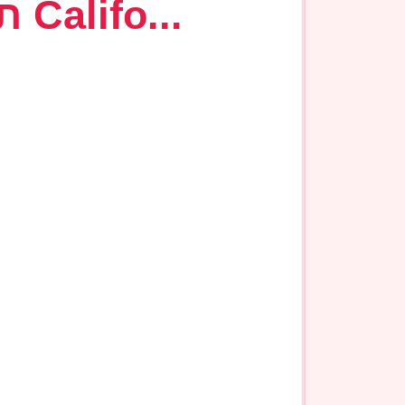
אם אתם לא בטוחים איך לבחור כל מה שצריך לעשות זה לקרוא המלצות ול
לעשות עם ביטוח של אתר מבטח שונה.
השורה התחתונה
ביטוח מס הוא שירות שנועד לעזור לנו לדעת מראש בדיוק כמה נשלם בעבור 
כל מה שצריך לעשות זה לשמור את הקבלות על תשלום המס בארץ ואת מספ
דילים חמים עכשיו
לכל המוצרים →
71
%
-
אביזרי מחשב
Amazon
מצלמת אינטרנט עם מיקרופון למחשב 1080P של חברת Spedal
דיל מצוין
298 ₪
88 ₪
חיסכון
%
71
מחיר משוער