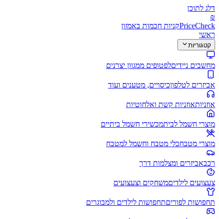
דלג לתוכן
₪
PriceCheck
קניות חכמות באמזון
ראשי
קטגוריות
מחשבים ניידים
לפטופים ממגוון יצרנים
אביזרים לטלפון
כיסויים, מטענים ועוד
אוזניות
אוזניות קשת ואלחוטיות
מוצרי חשמל לבית
מכשירי חשמל ביתיים
מוצרי מטבח
כלי מטבח וחשמל למטבח
רכב
אביזרים ומצלמות דרך
צעצועים לילדים
משחקים וצעצועים
תחפושות לפורים
תחפושות לילדים ולמבוגרים