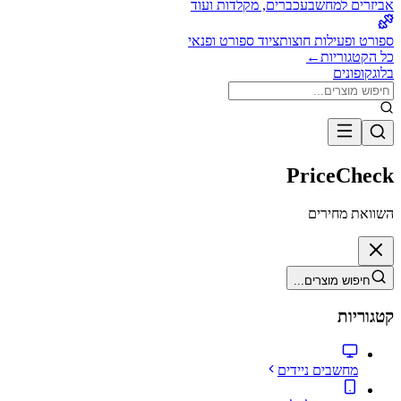
אביזרים למחשב
עכברים, מקלדות ועוד
ספורט ופעילות חוצות
ציוד ספורט ופנאי
כל הקטגוריות
←
בלוג
קופונים
PriceCheck
השוואת מחירים
חיפוש מוצרים...
קטגוריות
מחשבים ניידים