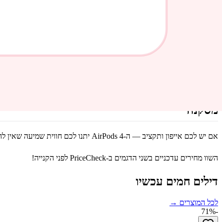
אם אתם על אנדרואיד — AirPods מאבדות את רוב היתרונות. ה-Soundcore P20i תעבוד מעולה על כל מכשיר.
למי מתאים מה?
AirPods 4
— משתמשי iPhone שרוצים חווית Apple מלאה, ANC, ואיכות פרימיום
Soundcore P20i
— כל מי שרוצה אוזניות מעולות בתקציב, משתמשי א
מסקנה
אם יש לכם אייפון ותקציב — ה-AirPods 4 יתנו לכם חווית שמיעה שאין לה תחרות. אבל אם התקציב מוגבל או שאתם על אנדרואיד — ה-Soundcore P20i הן אחד העסקאות הכי טובות בשוק כרגע. לא תצטערו.
השוו מחירים עדכניים בשני הדגמים ב-PriceCheck לפני הקנייה!
דילים חמים עכשיו
לכל המוצרים →
71
%
-