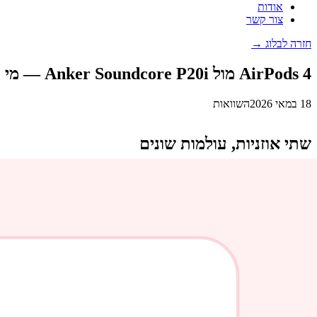
אודות
צור קשר
חזרה לבלוג →
AirPods 4 מול Anker Soundcore P20i — מי מנצח?
18 במאי 2026
השוואות
שתי אוזניות, עולמות שונים
השוק האלחוטי עמוס אפשרויות, אבל שתי הבחירות הפופולריות ביותר כיום הן Apple AirPods 4 וה-Anker Soundcore P20i. ההפרש במחיר ביניהן הוא כ-100$, אבל האם המחיר מצדיק את ההפרש? בדק
מפרט טכני — השוואה מהירה
תכונה
Pods 4
מחיר משוער
~699 ש"ח
ביטול רעשים
ANC מתקדם