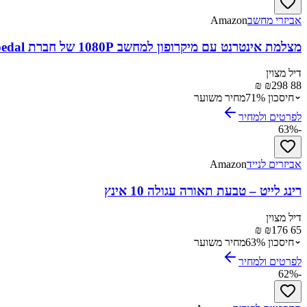
אביזרי מחשב
Amazon
מצלמת אינטרנט עם מיקרופון למחשב 1080P של חברת Spedal
דיל מצוין
298 ₪
88 ₪
חיסכון
%
71
מחיר משוער
לפרטים ולמחיר
63
%
-
אביזרים לנייד
Amazon
רינג לייט – טבעת תאורה עגולה 10 אינץ
דיל מצוין
176 ₪
65 ₪
חיסכון
%
63
מחיר משוער
לפרטים ולמחיר
62
%
-